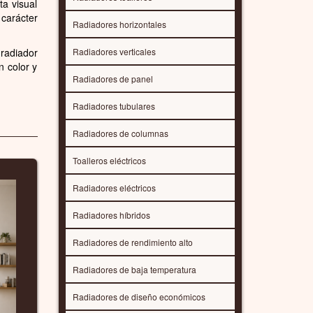
ta visual
carácter
Radiadores horizontales
radiador
Radiadores verticales
n color y
Radiadores de panel
Radiadores tubulares
Radiadores de columnas
Toalleros eléctricos
Radiadores eléctricos
Radiadores híbridos
Radiadores de rendimiento alto
Radiadores de baja temperatura
Radiadores de diseño económicos