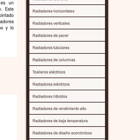
, es un
e. Este
Radiadores horizontales
pintado
iadores
Radiadores verticales
po y lo
Radiadores de panel
Radiadores tubulares
Radiadores de columnas
Toalleros eléctricos
Radiadores eléctricos
Radiadores híbridos
Radiadores de rendimiento alto
Radiadores de baja temperatura
Radiadores de diseño económicos