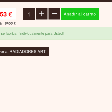
€
53
ta
8453
€
 se fabrican individualmente para Usted!
ver a: RADIADORES ART