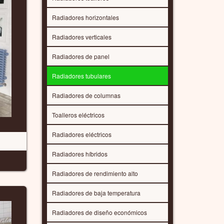
Radiadores horizontales
Radiadores verticales
Radiadores de panel
Radiadores tubulares
Radiadores de columnas
Toalleros eléctricos
Radiadores eléctricos
Radiadores híbridos
Radiadores de rendimiento alto
Radiadores de baja temperatura
Radiadores de diseño económicos