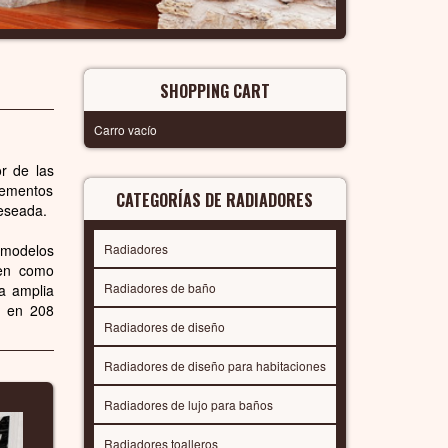
SHOPPING CART
Carro vacío
or de las
elementos
CATEGORÍAS DE RADIADORES
deseada.
 modelos
Radiadores
ven como
Radiadores de baño
na amplia
s en 208
Radiadores de diseño
Radiadores de diseño para habitaciones
Radiadores de lujo para baños
Radiadores toalleros