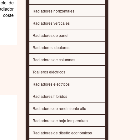
elo de
adiador
Radiadores horizontales
n coste
Radiadores verticales
Radiadores de panel
Radiadores tubulares
Radiadores de columnas
Toalleros eléctricos
Radiadores eléctricos
Radiadores híbridos
Radiadores de rendimiento alto
Radiadores de baja temperatura
Radiadores de diseño económicos