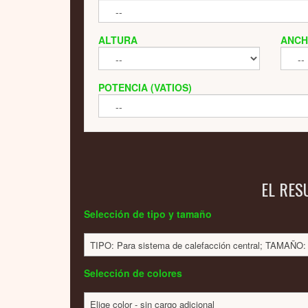
ALTURA
ANC
POTENCIA (VATIOS)
EL RES
Selección de tipo y tamaño
TIPO: Para sistema de calefacción central; TAMAÑ
Selección de colores
Elige color - sin cargo adicional