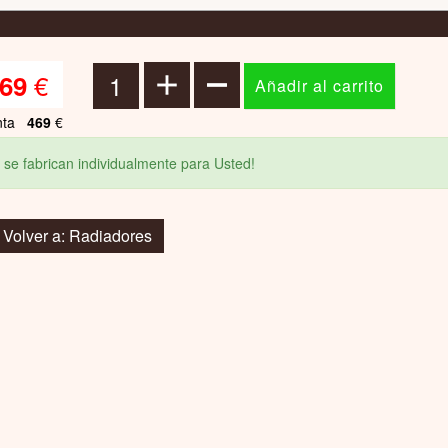
€
69
nta
469
€
 se fabrican individualmente para Usted!
Volver a: Radiadores