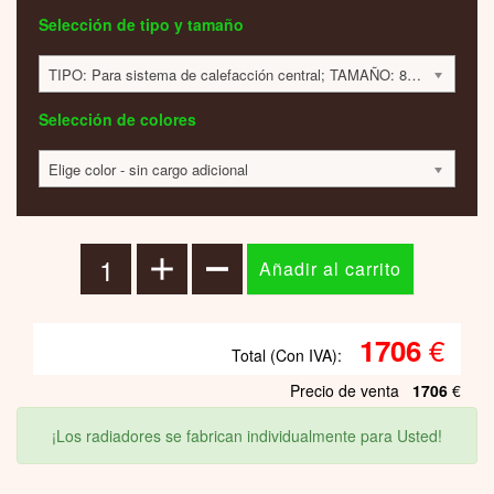
Selección de tipo y tamaño
TIPO: Para sistema de calefacción central; TAMAÑO: 889x512x408mm; 390 VATIOS; 1707 EUR
Selección de colores
Elige color - sin cargo adicional
€
1706
Total (Con IVA):
Precio de venta
1706
€
¡Los radiadores se fabrican individualmente para Usted!