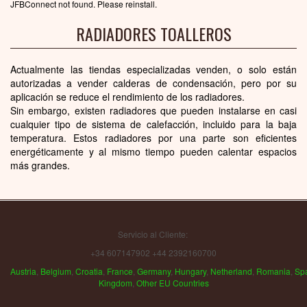
JFBConnect not found. Please reinstall.
RADIADORES TOALLEROS
Actualmente las tiendas especializadas venden, o solo están
autorizadas a vender calderas de condensación, pero por su
aplicación se reduce el rendimiento de los radiadores.
Sin embargo, existen radiadores que pueden instalarse en casi
cualquier tipo de sistema de calefacción, incluido para la baja
temperatura. Estos radiadores por una parte son eficientes
energéticamente y al mismo tiempo pueden calentar espacios
más grandes.
Servicio al Cliente:
+34 607147902 +44 2392160700
Austria
,
Belgium
,
Croatia
,
France
,
Germany
,
Hungary
,
Netherland
,
Romania
,
Sp
Kingdom
,
Other EU Countries