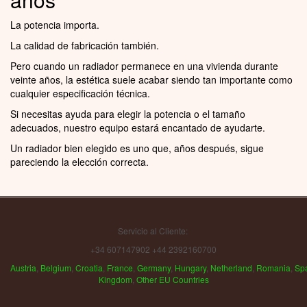
La potencia importa.
La calidad de fabricación también.
Pero cuando un radiador permanece en una vivienda durante
veinte años, la estética suele acabar siendo tan importante como
cualquier especificación técnica.
Si necesitas ayuda para elegir la potencia o el tamaño
adecuados, nuestro equipo estará encantado de ayudarte.
Un radiador bien elegido es uno que, años después, sigue
pareciendo la elección correcta.
Servicio al Cliente:
+34 607147902 +44 2392160700
Austria
,
Belgium
,
Croatia
,
France
,
Germany
,
Hungary
,
Netherland
,
Romania
,
Sp
Kingdom
,
Other EU Countries