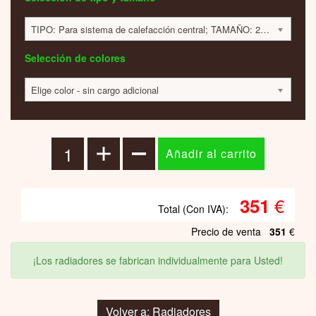
TIPO: Para sistema de calefacción central; TAMAÑO: 210x1000x32; 225 VATIOS; 352 EUR
Selección de colores
Elige color - sin cargo adicional
€
351
Total (Con IVA):
Precio de venta
351
€
¡Los radiadores se fabrican individualmente para Usted!
Volver a: Radiadores