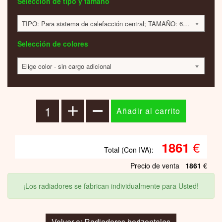
Selección de tipo y tamaño
TIPO: Para sistema de calefacción central; TAMAÑO: 600x600x40mm; 538 VATIOS; 1861 EUR
Selección de colores
Elige color - sin cargo adicional
€
1861
Total (Con IVA):
Precio de venta
1861
€
¡Los radiadores se fabrican individualmente para Usted!
Volver a: Radiadores horizontales