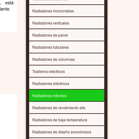
, está
lante.
Radiadores horizontales
Radiadores verticales
Radiadores de panel
Radiadores tubulares
Radiadores de columnas
Toalleros eléctricos
Radiadores eléctricos
Radiadores híbridos
Radiadores de rendimiento alto
Radiadores de baja temperatura
Radiadores de diseño económicos