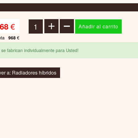
€
68
nta
968
€
 se fabrican individualmente para Usted!
ver a: Radiadores híbridos