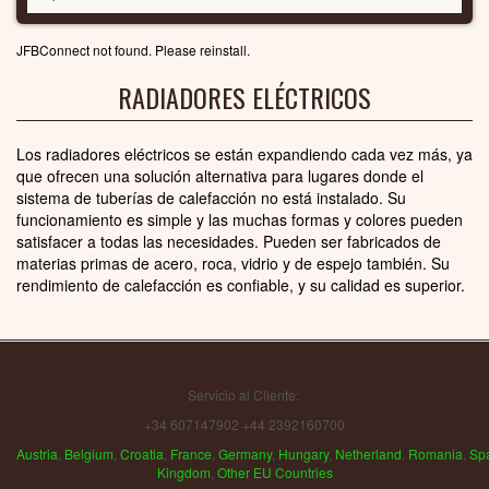
JFBConnect not found. Please reinstall.
RADIADORES ELÉCTRICOS
Los radiadores eléctricos se están expandiendo cada vez más, ya
que ofrecen una solución alternativa para lugares donde el
sistema de tuberías de calefacción no está instalado. Su
funcionamiento es simple y las muchas formas y colores pueden
satisfacer a todas las necesidades. Pueden ser fabricados de
materias primas de acero, roca, vidrio y de espejo también. Su
rendimiento de calefacción es confiable, y su calidad es superior.
Servicio al Cliente:
+34 607147902 +44 2392160700
Austria
,
Belgium
,
Croatia
,
France
,
Germany
,
Hungary
,
Netherland
,
Romania
,
Sp
Kingdom
,
Other EU Countries