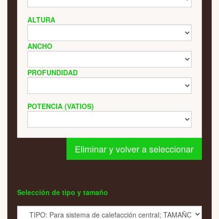
CARACTERÍSTICAS DEL RADIADOR
DATOS TÉCNICOS
COLORES
Características del radiador toallero Nux:
- Es un radiador de diseño de tubos cuadrados.
- Es un radiador colorado, es accesible en 208 colores
gratuitamente.
- Es compatible con diferentes sistemas de calefacción (agua
caliente, eléctrico y alternativo).
MATERIA PRIMA: Acero