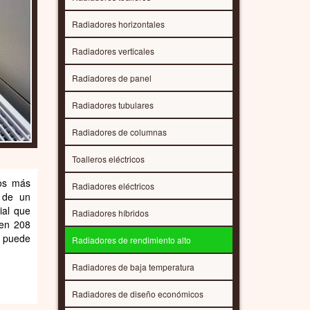
Radiadores horizontales
Radiadores verticales
Radiadores de panel
Radiadores tubulares
Radiadores de columnas
Toalleros eléctricos
os más
Radiadores eléctricos
 de un
ial que
Radiadores híbridos
 en 208
r puede
Radiadores de rendimiento alto
Radiadores de baja temperatura
Radiadores de diseño económicos