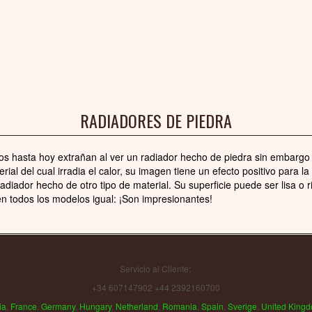
RADIADORES DE PIEDRA
 hasta hoy extrañan al ver un radiador hecho de piedra sin embargo 
rial del cual irradia el calor, su imagen tiene un efecto positivo para l
diador hecho de otro tipo de material. Su superficie puede ser lisa o r
 en todos los modelos igual: ¡Son impresionantes!
Servicio al Cliente:
+34 607147902 +44 2392160700
ia
,
France
,
Germany
,
Hungary
,
Netherland
,
Romania
,
Spain
,
Sverige
,
United King