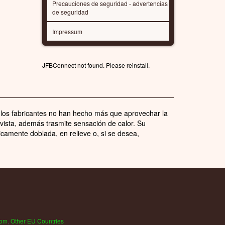
Precauciones de seguridad - advertencias
de seguridad
Impressum
JFBConnect not found. Please reinstall.
los fabricantes no han hecho más que aprovechar la
a vista, además trasmite sensación de calor. Su
icamente doblada, en relieve o, si se desea,
dom
,
Other EU Countries