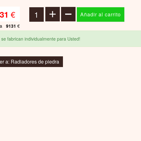
€
31
ta
9131
€
 se fabrican individualmente para Usted!
er a: Radiadores de piedra