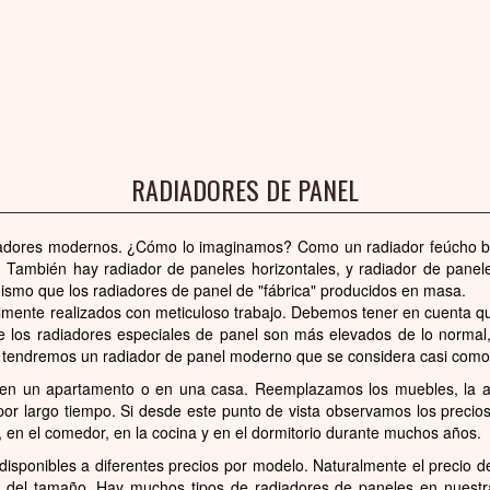
RADIADORES DE PANEL
adores modernos. ¿Cómo lo imaginamos? Como un radiador feúcho bl
 También hay radiador de paneles horizontales, y radiador de panele
mismo que los radiadores de panel de "fábrica" producidos en masa.
lmente realizados con meticuloso trabajo. Debemos tener en cuenta que
 los radiadores especiales de panel son más elevados de lo norma
 tendremos un radiador de panel moderno que se considera casi como u
en un apartamento o en una casa. Reemplazamos los muebles, la al
por largo tiempo. Si desde este punto de vista observamos los precio
, en el comedor, en la cocina y en el dormitorio durante muchos años.
isponibles a diferentes precios por modelo. Naturalmente el precio d
 del tamaño. Hay muchos tipos de radiadores de paneles en nuestr