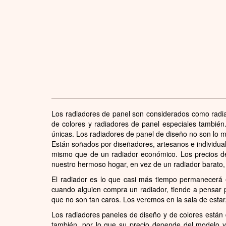
Los radiadores de panel son considerados como radi
de colores y radiadores de panel especiales también.
únicas. Los radiadores de panel de diseño no son lo 
Están soñados por diseñadores, artesanos e individua
mismo que de un radiador económico. Los precios de
nuestro hermoso hogar, en vez de un radiador barato,
El radiador es lo que casi más tiempo permanecerá 
cuando alguien compra un radiador, tiende a pensar 
que no son tan caros. Los veremos en la sala de estar
Los radiadores paneles de diseño y de colores están d
también, por lo que su precio depende del modelo y