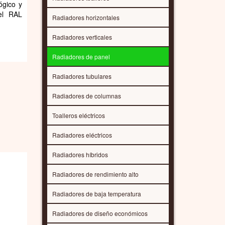
ógico y
el RAL
Radiadores horizontales
Radiadores verticales
Radiadores de panel
Radiadores tubulares
Radiadores de columnas
Toalleros eléctricos
Radiadores eléctricos
Radiadores híbridos
Radiadores de rendimiento alto
Radiadores de baja temperatura
Radiadores de diseño económicos