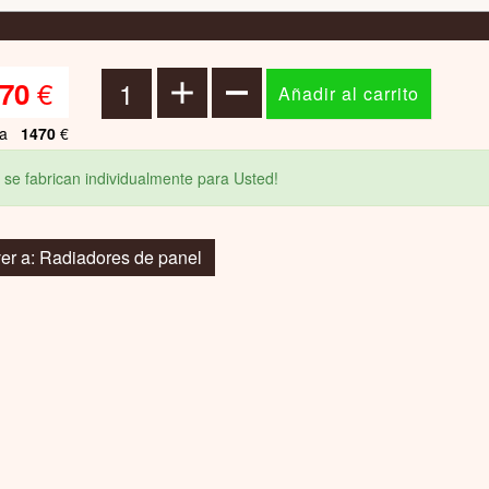
€
70
ta
1470
€
 se fabrican individualmente para Usted!
er a: Radiadores de panel