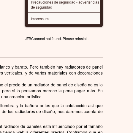
Precauciones de seguridad - advertencias
de seguridad
Impressum
JFBConnect not found. Please reinstall.
anco y barato. Pero también hay radiadores de panel
s verticales, y de varios materiales con decoraciones
 el precio de un radiador de panel de diseño no es lo
l, pero si lo pensamos merece la pena pagar más. En
na creación artística.
fombra y la bañera antes que la calefacción así que
s de los radiadores de diseño, nos daremos cuenta de
el radiador de paneles está influenciado por el tamaño
a tienda web a diferentes precios. Confiamos que en