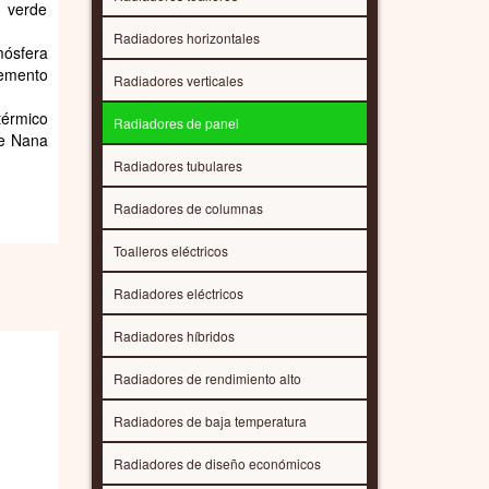
e verde
Radiadores horizontales
mósfera
lemento
Radiadores verticales
térmico
Radiadores de panel
de Nana
Radiadores tubulares
Radiadores de columnas
Toalleros eléctricos
Radiadores eléctricos
Radiadores híbridos
Radiadores de rendimiento alto
Radiadores de baja temperatura
Radiadores de diseño económicos