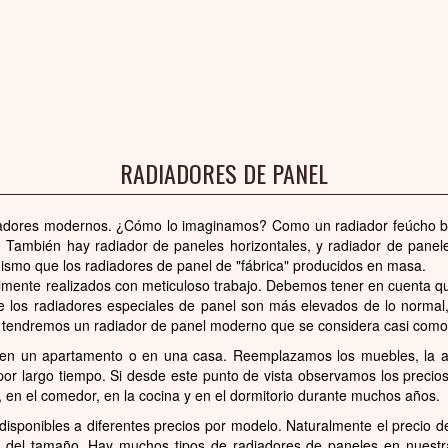
RADIADORES DE PANEL
adores modernos. ¿Cómo lo imaginamos? Como un radiador feúcho bl
 También hay radiador de paneles horizontales, y radiador de panele
mismo que los radiadores de panel de "fábrica" producidos en masa.
lmente realizados con meticuloso trabajo. Debemos tener en cuenta que
 los radiadores especiales de panel son más elevados de lo norma
 tendremos un radiador de panel moderno que se considera casi como u
en un apartamento o en una casa. Reemplazamos los muebles, la al
por largo tiempo. Si desde este punto de vista observamos los precio
, en el comedor, en la cocina y en el dormitorio durante muchos años.
isponibles a diferentes precios por modelo. Naturalmente el precio d
 del tamaño. Hay muchos tipos de radiadores de paneles en nuestr