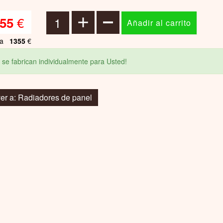
€
55
ta
1355
€
 se fabrican individualmente para Usted!
er a: Radiadores de panel