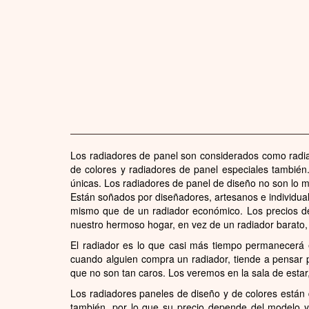
Los radiadores de panel son considerados como radi
de colores y radiadores de panel especiales también.
únicas. Los radiadores de panel de diseño no son lo 
Están soñados por diseñadores, artesanos e individua
mismo que de un radiador económico. Los precios de
nuestro hermoso hogar, en vez de un radiador barato,
El radiador es lo que casi más tiempo permanecerá 
cuando alguien compra un radiador, tiende a pensar 
que no son tan caros. Los veremos en la sala de estar
Los radiadores paneles de diseño y de colores están d
también, por lo que su precio depende del modelo y