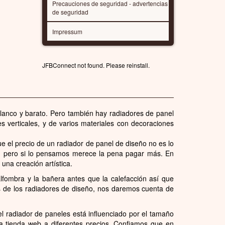
Precauciones de seguridad - advertencias
de seguridad
Impressum
JFBConnect not found. Please reinstall.
anco y barato. Pero también hay radiadores de panel
s verticales, y de varios materiales con decoraciones
 el precio de un radiador de panel de diseño no es lo
l, pero si lo pensamos merece la pena pagar más. En
na creación artística.
fombra y la bañera antes que la calefacción así que
s de los radiadores de diseño, nos daremos cuenta de
el radiador de paneles está influenciado por el tamaño
a tienda web a diferentes precios. Confiamos que en