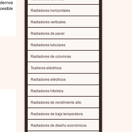
odernos
cesible
Radiadores horizontales
Radiadores verticales
Radiadores de panel
Radiadores tubulares
Radiadores de columnas
Toalleros eléctricos
Radiadores eléctricos
Radiadores híbridos
Radiadores de rendimiento alto
Radiadores de baja temperatura
Radiadores de diseño económicos