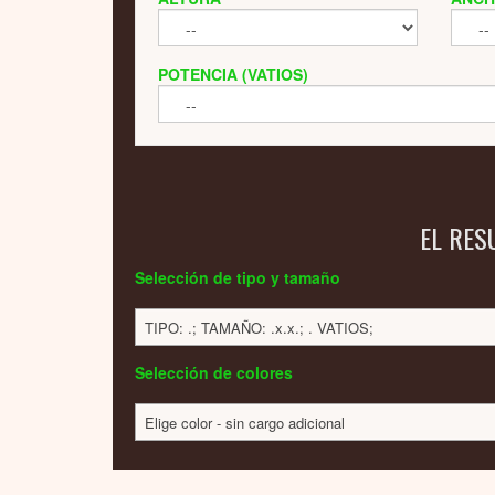
POTENCIA (VATIOS)
EL RES
Selección de tipo y tamaño
TIPO: .; TAMAÑO: .x.x.; . VATIOS;
Selección de colores
Elige color - sin cargo adicional