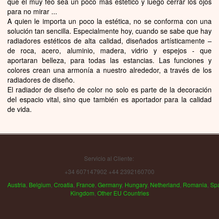
que el muy feo sea un poco más estético y luego cerrar los ojos
para no mirar ...
A quien le importa un poco la estética, no se conforma con una
solución tan sencilla. Especialmente hoy, cuando se sabe que hay
radiadores estéticos de alta calidad, diseñados artísticamente –
de roca, acero, aluminio, madera, vidrio y espejos - que
aportaran belleza, para todas las estancias. Las funciones y
colores crean una armonía a nuestro alrededor, a través de los
radiadores de diseño.
El radiador de diseño de color no solo es parte de la decoración
del espacio vital, sino que también es aportador para la calidad
de vida.
Servicio al Cliente:
+34 607147902 +44 2392160700
Austria
,
Belgium
,
Croatia
,
France
,
Germany
,
Hungary
,
Netherland
,
Romania
,
Sp
Kingdom
,
Other EU Countries