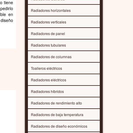
o tiene
pedirlo
Radiadores horizontales
ible en
 diseño
Radiadores verticales
Radiadores de panel
Radiadores tubulares
Radiadores de columnas
Toalleros eléctricos
Radiadores eléctricos
Radiadores híbridos
Radiadores de rendimiento alto
Radiadores de baja temperatura
Radiadores de diseño económicos