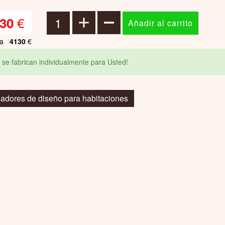
€
30
ta
4130
€
 se fabrican individualmente para Usted!
iadores de diseño para habitaciones