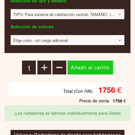
Selección de tipo y tamaño
TIPO: Para sistema de calefacción central; TAMAÑO: 1802x391x65 mm; 994 VATIOS; 1757 EUR
Selección de colores
Elige color - sin cargo adicional
€
1756
Total (Con IVA):
Precio de venta
1756
€
¡Los radiadores se fabrican individualmente para Usted!
Volver a: Radiadores de diseño para habitaciones