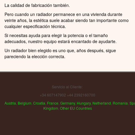
La calidad de fabricación también.
Pero cuando un radiador permanece en una vivienda durante
veinte años, la estética suele acabar siendo tan importante como
cualquier especificación técnica.
Si necesitas ayuda para elegir la potencia o el tamaño
adecuados, nuestro equipo estará encantado de ayudarte.
Un radiador bien elegido es uno que, años después, sigue
pareciendo la elección correcta.
Servicio al Cliente:
+34 607147902 +44 2392160700
Austria
,
Belgium
,
Croatia
,
France
,
Germany
,
Hungary
,
Netherland
,
Romania
,
Sp
Kingdom
,
Other EU Countries